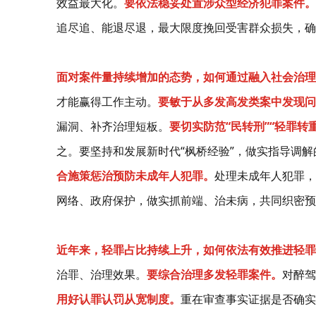
效益最大化。
要依法稳妥处置涉众型经济犯罪案件。
追尽追、能退尽退，最大限度挽回受害群众损失，确
面对案件量持续增加的态势，如何通过融入社会治理
才能赢得工作主动。
要敏于从多发高发类案中发现问
漏洞、补齐治理短板。
要切实防范“民转刑”“轻罪转
之。要坚持和发展新时代“枫桥经验”，做实指导调
合施策惩治预防未成年人犯罪。
处理未成年人犯罪，
网络、政府保护，做实抓前端、治未病，共同织密预
近年来，轻罪占比持续上升，如何依法有效推进轻罪
治罪、治理效果。
要综合治理多发轻罪案件。
对醉驾
用好认罪认罚从宽制度。
重在审查事实证据是否确实