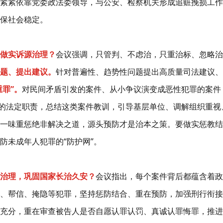
紧紧依靠党委政法委领导，与公安、检察机关形成追赃挽损工作
保社会稳定。
做实诉源治理？
会议强调，只管判、不虑治，只重治标、忽略治
题、提出建议。
针对普遍性、趋势性问题提出高质量司法建议、
重罪”。
对民间矛盾引发的案件、从小争议演变成恶性犯罪的案件
解的法定职责，总结这类案件教训，引导基层单位、调解组织重
一味重惩绝非解决之道，源头预防才是治本之策。要做实惩教结
防未成年人犯罪的“防护网”。
治理，巩固国家长治久安？
会议指出，每个案件背后都蕴含着政
、帮信、掩隐等犯罪，坚持惩防结合、重在预防，加强刑行衔
充分，重在审查被告人是否自愿认罪认罚、真诚认罪悔罪，推进